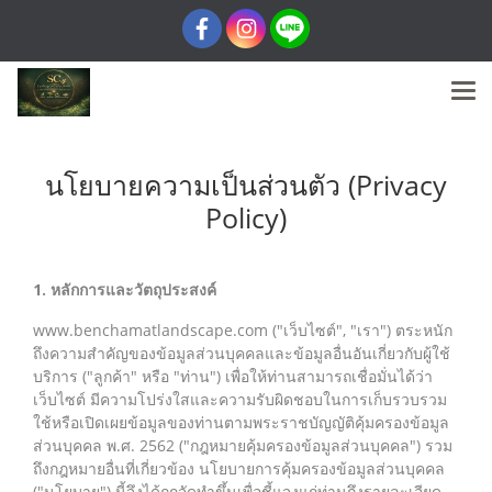
นโยบายความเป็นส่วนตัว (Privacy
Policy)
1. หลักการและวัตถุประสงค์
www.benchamatlandscape.com ("เว็บไซต์", "เรา") ตระหนัก
ถึงความสำคัญของข้อมูลส่วนบุคคลและข้อมูลอื่นอันเกี่ยวกับผู้ใช้
บริการ ("ลูกค้า" หรือ "ท่าน") เพื่อให้ท่านสามารถเชื่อมั่นได้ว่า
เว็บไซต์ มีความโปร่งใสและความรับผิดชอบในการเก็บรวบรวม
ใช้หรือเปิดเผยข้อมูลของท่านตามพระราชบัญญัติคุ้มครองข้อมูล
ส่วนบุคคล พ.ศ. 2562 ("กฎหมายคุ้มครองข้อมูลส่วนบุคคล") รวม
ถึงกฎหมายอื่นที่เกี่ยวข้อง นโยบายการคุ้มครองข้อมูลส่วนบุคคล
("นโยบาย") นี้จึงได้ถูกจัดทำขึ้นเพื่อชี้แจงแก่ท่านถึงรายละเอียด