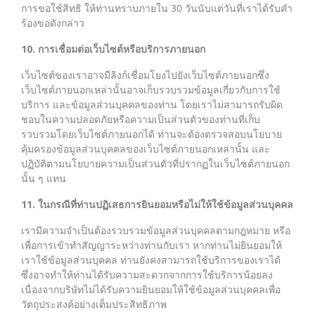
การขอใช้สิทธิ ให้ท่านทราบภายใน 30 วันนับแต่วันที่เราได้รับคำ
ร้องขอดังกล่าว
10. การเชื่อมต่อเว็บไซต์หรือบริการภายนอก
เว็บไซต์ของเราอาจมีลิงก์เชื่อมโยงไปยังเว็บไซต์ภายนอกซึ่ง
เว็บไซต์ภายนอกเหล่านั้นอาจเก็บรวบรวมข้อมูลเกี่ยวกับการใช้
บริการ และข้อมูลส่วนบุคคลของท่าน โดยเราไม่สามารถรับผิด
ชอบในความปลอดภัยหรือความเป็นส่วนตัวของท่านที่เก็บ
รวบรวมโดยเว็บไซต์ภายนอกได้ ท่านจะต้องตรวจสอบนโยบาย
คุ้มครองข้อมูลส่วนบุคคลของเว็บไซต์ภายนอกเหล่านั้น และ
ปฏิบัติตามนโยบายความเป็นส่วนตัวที่ปรากฏในเว็บไซต์ภายนอก
นั้น ๆ แทน
11. ในกรณีที่ท่านปฏิเสธการยินยอมหรือไม่ให้ใช้ข้อมูลส่วนบุคคล
เรามีความจำเป็นต้องรวบรวมข้อมูลส่วนบุคคลตามกฎหมาย หรือ
เพื่อการเข้าทำสัญญาระหว่างท่านกับเรา หากท่านไม่ยินยอมให้
เราใช้ข้อมูลส่วนบุคคล ท่านยังคงสามารถใช้บริการของเราได้
ซึ่งอาจทำให้ท่านได้รับความสะดวกจากการใช้บริการน้อยลง
เนื่องจากบริษัทไม่ได้รับความยินยอมให้ใช้ข้อมูลส่วนบุคคลเพื่อ
วัตถุประสงค์อย่างเต็มประสิทธิภาพ