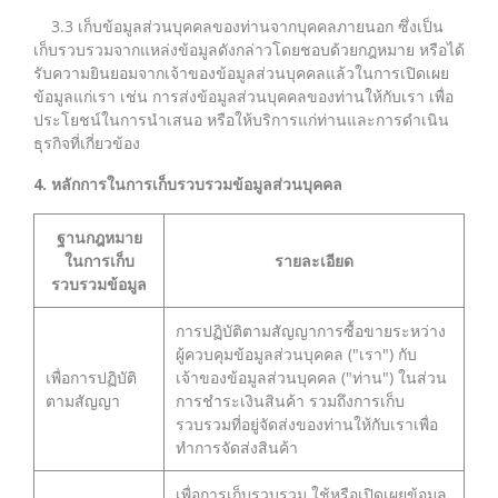
3.3 เก็บข้อมูลส่วนบุคคลของท่านจากบุคคลภายนอก ซึ่งเป็น
เก็บรวบรวมจากแหล่งข้อมูลดังกล่าวโดยชอบด้วยกฎหมาย หรือได้
รับความยินยอมจากเจ้าของข้อมูลส่วนบุคคลแล้วในการเปิดเผย
ข้อมูลแก่เรา เช่น การส่งข้อมูลส่วนบุคคลของท่านให้กับเรา เพื่อ
ประโยชน์ในการนำเสนอ หรือให้บริการแก่ท่านและการดำเนิน
ธุรกิจที่เกี่ยวข้อง
4. หลักการในการเก็บรวบรวมข้อมูลส่วนบุคคล
ฐานกฎหมาย
ในการเก็บ
รายละเอียด
รวบรวมข้อมูล
การปฏิบัติตามสัญญาการซื้อขายระหว่าง
ผู้ควบคุมข้อมูลส่วนบุคคล ("เรา") กับ
เพื่อการปฏิบัติ
เจ้าของข้อมูลส่วนบุคคล ("ท่าน") ในส่วน
ตามสัญญา
การชำระเงินสินค้า รวมถึงการเก็บ
รวบรวมที่อยู่จัดส่งของท่านให้กับเราเพื่อ
ทำการจัดส่งสินค้า
เพื่อการเก็บรวบรวม ใช้หรือเปิดเผยข้อมูล