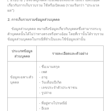
เกี่ยวกับการเก็บรวบรวม ใช้หรือเปิดเผย (รวมเรียกว่า "ประมวล
ผล")
2. การเก็บรวบรวมข้อมูลส่วนบุคคล
ข้อมูลส่วนบุคคล หมายถึงข้อมูลเกี่ยวกับบุคคลซึ่งสามารถระบุ
ตัวบุคคลนั้นได้ไม่ว่าทางตรงหรือทางอ้อม โดยที่เรานั้นได้รวบรวม
ข้อมูลส่วนบุคคลในกรณีที่จำเป็นและใช้ข้อมูลเท่านั้น
ประเภทข้อมูล
รายละเอียดและตัวอย่าง
ส่วนบุคคล
- ชื่อ,นามสกุล
- เพศ
ข้อมูลเฉพาะตัว
- อายุ
บุคคล
- วันเดือนปีเกิด
- เลขประจำตัวประชาชน
- รูปถ่าย
- ที่อยู่ทางไปรษณีย์
- อีเมล