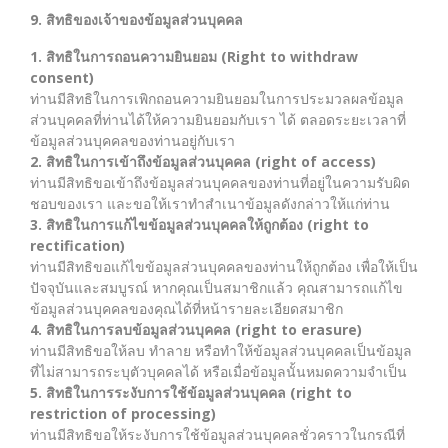
9. สิทธิของเจ้าของข้อมูลส่วนบุคคล
1. สิทธิในการถอนความยินยอม (Right to withdraw
consent)
ท่านมีสิทธิในการเพิกถอนความยินยอมในการประมวลผลข้อมูล
ส่วนบุคคลที่ท่านได้ให้ความยินยอมกับเรา ได้ ตลอดระยะเวลาที่
ข้อมูลส่วนบุคคลของท่านอยู่กับเรา
2. สิทธิในการเข้าถึงข้อมูลส่วนบุคคล (right of access)
ท่านมีสิทธิขอเข้าถึงข้อมูลส่วนบุคคลของท่านที่อยู่ในความรับผิด
ชอบของเรา และขอให้เราทำสำเนาข้อมูลดังกล่าวให้แก่ท่าน
3. สิทธิในการแก้ไขข้อมูลส่วนบุคคลให้ถูกต้อง (right to
rectification)
ท่านมีสิทธิขอแก้ไขข้อมูลส่วนบุคคลของท่านให้ถูกต้อง เพื่อให้เป็น
ปัจจุบันและสมบูรณ์ หากคุณเป็นสมาชิกแล้ว คุณสามารถแก้ไข
ข้อมูลส่วนบุคคลของคุณได้ที่หน้ารายละเอียดสมาชิก
4. สิทธิในการลบข้อมูลส่วนบุคคล (right to erasure)
ท่านมีสิทธิขอให้ลบ ทำลาย หรือทำให้ข้อมูลส่วนบุคคลเป็นข้อมูล
ที่ไม่สามารถระบุตัวบุคคลได้ หรือเมื่อข้อมูลนั้นหมดความจำเป็น
5. สิทธิในการระงับการใช้ข้อมูลส่วนบุคคล (right to
restriction of processing)
ท่านมีสิทธิขอให้ระงับการใช้ข้อมูลส่วนบุคคลชั่วคราวในกรณีที่