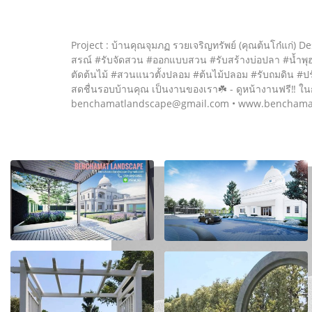
Project : บ้านคุณจุมภฏ รวยเจริญทรัพย์ (คุณต้นโก๋แก่
สรณ์ #รับจัดสวน #ออกแบบสวน #รับสร้างบ่อปลา #น้ำพุฮว
ตัดต้นไม้ #สวนแนวตั้งปลอม #ต้นไม้ปลอม #รับถมดิน #ปรับพื้นที่
สดชื่นรอบบ้านคุณ เป็นงานของเรา☘️ - ดูหน้างานฟรี‼️ ในก
benchamatlandscape@gmail.com • www.benchama