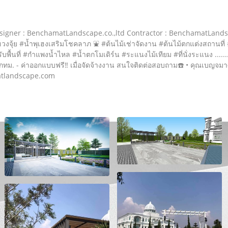
) Designer : BenchamatLandscape.co.,ltd Contractor : BenchamatLandsc
งจุ้ย #น้ำพุเฮงเสริมโชคลาภ ⛲️ #ต้นไม้เช่าจัดงาน #ต้นไม้ตกแต่งสถานท
 #กำแพงน้ำไหล #น้ำตกโมเดิร์น #ระแนงไม้เทียม #ที่นั่งระแนง ....................
ทม. - ค่าออกแบบฟรี‼️ เมื่อจัดจ้างงาน สนใจติดต่อสอบถาม☎️ • คุณเบญจมาศ 
tlandscape.com